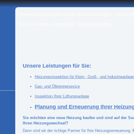
Dienstleistungen rund um Heizungs-, und Lü
für
Ihr Heim, Geschäft
und Industrie
U
nsere Leistungen für Sie:
Heizungsinspektion für Klein-, Groß-, und Industrieanlagen
Gas- und Ölbrennersevice
In
spektion Ihrer Lüftungsanlage
Planung und Erneuerung Ihrer Heizun
Sie möchten eine neue Heizung kaufen und sind auf der S
Ihren Heizungswechsel?
Dann sind wir der richtige Partner für Ihre Heizungserneuerung. M