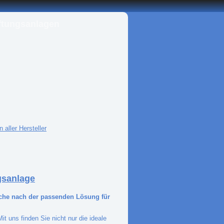
ftungsanlagen
 aller Hersteller
gsanlage
uche nach der passenden Lösung für
it uns finden Sie nicht nur die ideale