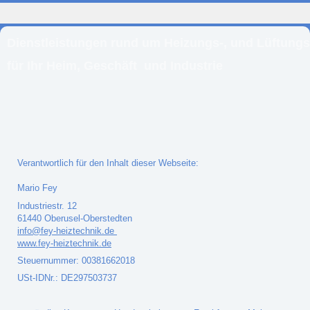
Dienstleistungen rund um Heizungs-, und Lüftung
für
Ihr Heim, Geschäft
und Industrie
Verantwortlich für den Inhalt dieser Webseite:
Mario Fey
Industriestr. 12
61440 Oberusel-Oberstedten
info@fey-heiztechnik.de
www.fey-heiztechnik.de
Steuernummer: 00381662018
USt-IDNr.: DE297503737