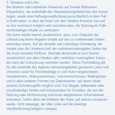
2. Verweise und Links
Bei direkten oder indirekten Verweisen auf fremde Webseiten
(Hyperlinks), die außerhalb des Verantwortungsbereiches des Autors
liegen, würde eine Haftungsverpflichtung ausschließlich in dem Fall
in Kraft treten, in dem der Autor von den Inhalten Kenntnis hat und
es ihm technisch möglich und zumutbar wäre, die Nutzung im Falle
rechtswidriger Inhalte zu verhindern.
Der Autor erklärt hiermit ausdrücklich, dass zum Zeitpunkt der
Linksetzung keine illegalen Inhalte auf den zu verlinkenden Seiten
erkennbar waren. Auf die aktuelle und zukünftige Gestaltung, die
Inhalte oder die Urheberschaft der verlinkten/verknüpften Seiten hat
der Autor keinerlei Einfluss. Deshalb distanziert er sich hiermit
ausdrücklich von allen Inhalten aller verlinkten /verknüpften Seiten,
die nach der Linksetzung verändert wurden. Diese Feststellung gilt
für alle innerhalb des eigenen Internetangebotes gesetzten Links und
Verweise sowie für Fremdeinträge in vom Autor eingerichteten
Gästebüchern, Diskussionsforen, Linkverzeichnissen, Mailinglisten
und in allen anderen Formen von Datenbanken, auf deren Inhalt
externe Schreibzugriffe möglich sind. Für illegale, fehlerhafte oder
unvollständige Inhalte und insbesondere für Schäden, die aus der
Nutzung oder Nichtnutzung solcherart dargebotener Informationen
entstehen, haftet allein der Anbieter der Seite, auf welche verwiesen
wurde, nicht derjenige, der über Links auf die jeweilige
Veröffentlichung lediglich verweist.