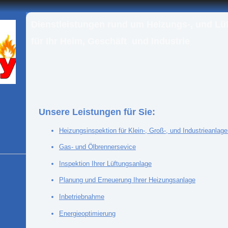
Dienstleistungen rund um Heizungs-, und Lü
für
Ihr Heim, Geschäft
und Industrie
Unsere Leistungen für Sie:
Heizungsinspektion für Klein-, Groß-, und Industrieanlagen
Gas- und Ölbrennersevice
In
spektion Ihrer Lüftungsanlage
Planung und Erneuerung Ihrer Heizungsanlage
Inbetriebnahme
Energieoptimierung