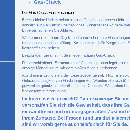
Gas-Check
Der Gas-Check vom Fachmann
Bereits kleine Undichtheiten in einer Gasleitung können nicht n
sondern auch ein nicht unerhebliches Sicherheitsrisiko bedeut
Experten schaffen Sie Abhilfe.
Wir kommen zu Ihrem Objekt und unterziehen Ihre Gasleitunge
fachmännischen Überprüfung. So tragen wir dafür Sorge, dass S
kosteneffizient heizen.
Beauftragen Sie uns mit dem regelmäßigen Gas-Check
Die verschiedenen Elemente einer Gasanlage unterliegen einem 
etwaige Mängel kaum mit dem bloßen Auge zu erkennen.
Aus diesem Grund sieht der Gesetzgeber gemäß TRGI alle zwöl
Gebrauchsfähigkeit von Gasleitungen vor. Wenden Sie sich für 
gewerblich genutztes oder öffentliches Gebäude: Wir stehen Ihn
Kompetenz zur Verfügung.
Ihr Interesse ist geweckt?
Dann
Sie un
be
auftragen
verschaffen Sie sich die Gewissheit, dass Ihre G
einwandfreien und ordnungsgemäßen Zustand ist.
Ihrem Zuhause. Bei Fragen rund um das allgeme
sind wir vorab gerne auch telefonisch für Sie da.